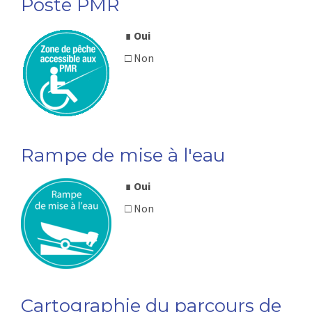
Poste PMR
∎
Oui
□ Non
Rampe de mise à l'eau
∎
Oui
□ Non
Cartographie du parcours de