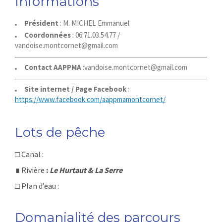
Informations
Président
: M. MICHEL Emmanuel
Coordonnées
: 06.71.03.54.77 /
vandoise.montcornet@gmail.com
Contact AAPPMA
:
vandoise.montcornet@gmail.com
Site internet / Page Facebook
:
https://www.facebook.com/aappmamontcornet/
Lots de pêche
□
Canal :
∎
Rivière
:
Le Hurtaut & La Serre
□
Plan d’eau :
Domanialité des parcours