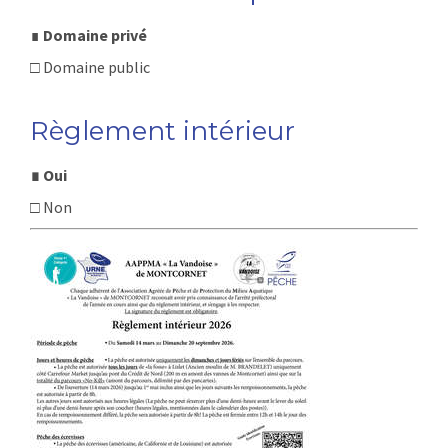
∎
Domaine priv
é
□ Domaine public
Règlement intérieur
∎ Oui
□ Non