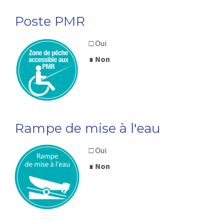
Poste PMR
□ Oui
∎
Non
Rampe de mise à l'eau
□ Oui
∎
Non