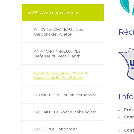
AAPPMA du département
ANIZY-LE-CHATEAU : "Les
Réc
Gardons de l'Ailette"
ANY-MARTIN-RIEUX : "La
Défense du Petit Gland"
ASSIS-SUR-SERRE : "A.A.P.P.
d'Assis-Pouilly-et-Rémies"
Inf
BERNOT : "Le Goujon Bernotois"
Prés
BOHAIN : "La Roche Bohainoise"
Coo
BOUE : "La Concorde"
Cont