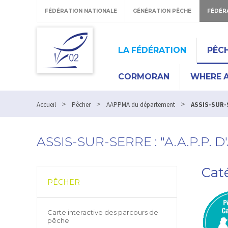
FÉDÉRATION NATIONALE
GÉNÉRATION PÊCHE
FÉDÉR
LA FÉDÉRATION
PÊC
CORMORAN
WHERE A
>
>
>
Accueil
Pêcher
AAPPMA du département
ASSIS-SUR-S
ASSIS-SUR-SERRE : "A.A.P.P. 
Caté
PÊCHER
Carte interactive des parcours de
pêche