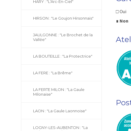
HARY : "L'Arc-En-Ciel"
□ Oui
HIRSON : "Le Goujon Hirsonnais"
∎
Non
JAULGONNE : "Le Brochet de la
Ate
Vallée"
LA BOUTEILLE : "La Protectrice"
LA FERE : "La Brême"
LA FERTE MILON : "La Gaule
Milonaise"
Pos
LAON : "La Gaule Laonnoise"
LOGNY-LES-AUBENTON : "La