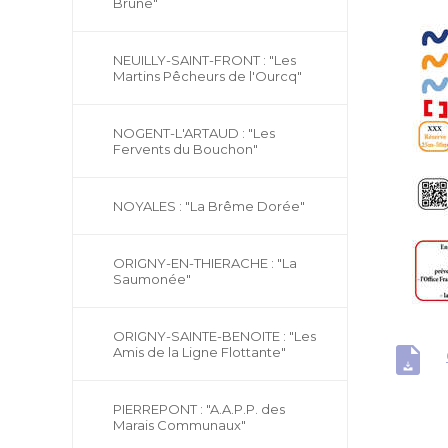
Brune"
NEUILLY-SAINT-FRONT : "Les
Martins Pêcheurs de l'Ourcq"
NOGENT-L'ARTAUD : "Les
Fervents du Bouchon"
NOYALES : "La Brême Dorée"
ORIGNY-EN-THIERACHE : "La
Saumonée"
ORIGNY-SAINTE-BENOITE : "Les
Amis de la Ligne Flottante"
PIERREPONT : "A.A.P.P. des
Marais Communaux"