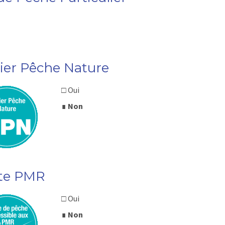
lier Pêche Nature
□ Oui
∎
Non
te PMR
□ Oui
∎
Non