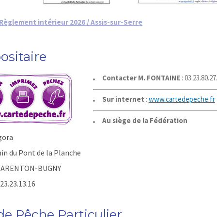
Règlement intérieur 2026 / Assis-sur-Serre
ositaire
Contacter M. FONTAINE
: 03.23.80.27
Sur internet
:
www.cartedepeche.fr
Au siège de la Fédération
gora
in du Pont de la Planche
 BARENTON-BUGNY
.23.23.13.16
de Pêche Particulier