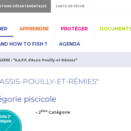
ATIONS DÉPARTEMENTALES
CARTE DE PÊCHE
HER
APPRENDRE
PROTÉGER
DOCUMENT
ND HOW TO FISH ?
AGENDA
ERRE : "A.A.P.P. d'Assis-Pouilly-et-Rémies"
D'ASSIS-POUILLY-ET-RÉMIES"
gorie piscicole
ème
• 2
Catégorie