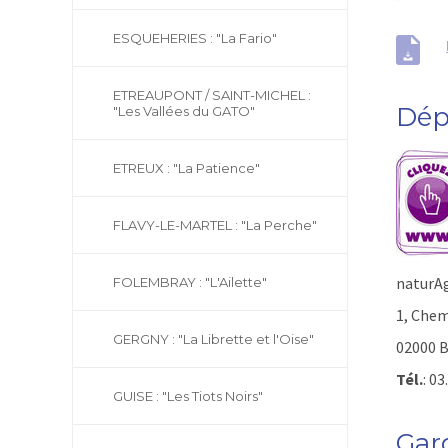
ESQUEHERIES : "La Fario"
ETREAUPONT / SAINT-MICHEL :
Dép
"Les Vallées du GATO"
ETREUX : "La Patience"
FLAVY-LE-MARTEL : "La Perche"
naturA
FOLEMBRAY : "L'Ailette"
1, Chem
GERGNY : "La Librette et l'Oise"
02000
Tél.
: 03
GUISE : "Les Tiots Noirs"
Gar