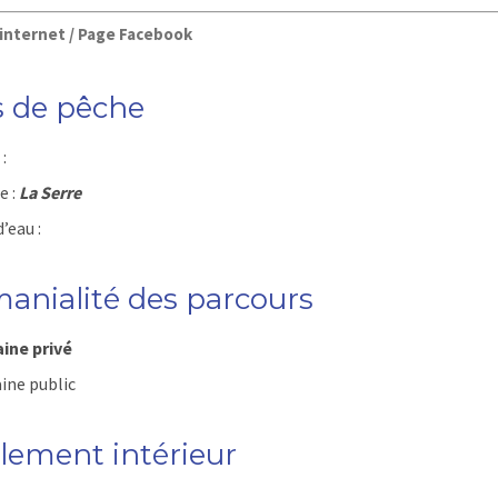
 internet / Page Facebook
s de pêche
:
e :
La Serre
’eau :
anialité des parcours
ne privé
ne public
lement intérieur