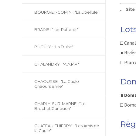
Site
BOURG-ET-COMIN : "La Libellule"
Lot
BRAINE : "Les Patients"
□
Canal 
BUCILLY : "La Truite"
∎ Rivièr
□
Plan d
CHALANDRY : "A.A.P.P."
Dom
CHAOURSE : "La Gaule
Chaoursienne"
∎
Domai
CHARLY-SUR-MARNE : "Le
□
Domai
Brochet Carlésien"
Règ
CHATEAU-THIERRY : "Les Amis de
la Gaule"