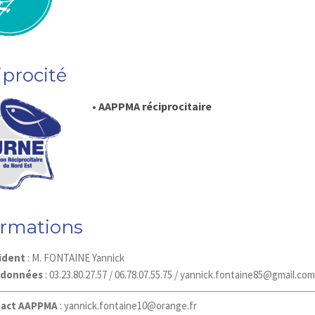
iprocité
• AAPPMA réciprocitaire
ormations
ident
: M. FONTAINE Yannick
rdonnées
: 03.23.80.27.57 / 06.78.07.55.75 / yannick.fontaine85@gmail.com
act AAPPMA
:
yannick.fontaine10@orange.fr