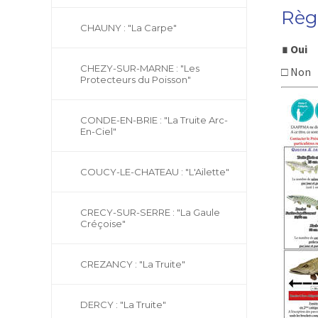
Règ
CHAUNY : "La Carpe"
∎ Oui
CHEZY-SUR-MARNE : "Les
□ Non
Protecteurs du Poisson"
CONDE-EN-BRIE : "La Truite Arc-
En-Ciel"
COUCY-LE-CHATEAU : "L'Ailette"
CRECY-SUR-SERRE : "La Gaule
Créçoise"
CREZANCY : "La Truite"
DERCY : "La Truite"