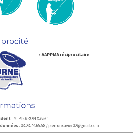
iprocité
• AAPPMA réciprocitaire
ormations
ident
: M. PIERRON Xavier
rdonnées
: 03.23.74.65.58 /
pierronxavier02@gmail.com