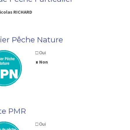
Nicolas RICHARD
lier Pêche Nature
□ Oui
∎
Non
te PMR
□ Oui