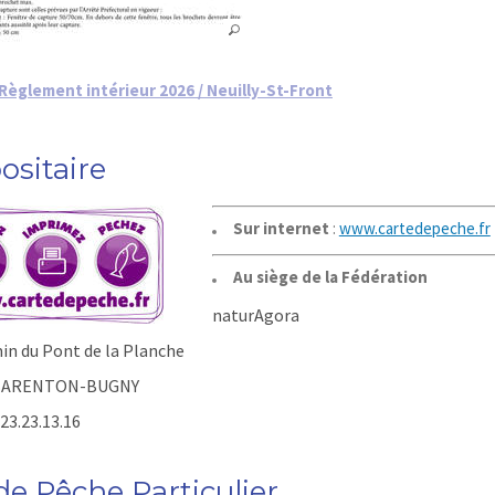
Règlement intérieur 2026 / Neuilly-St-Front
ositaire
Sur internet
:
www.cartedepeche.fr
Au siège de la Fédération
naturAgora
in du Pont de la Planche
 BARENTON-BUGNY
.23.23.13.16
de Pêche Particulier