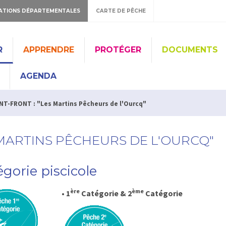
ATIONS DÉPARTEMENTALES
CARTE DE PÊCHE
R
APPRENDRE
PROTÉGER
DOCUMENTS
AGENDA
NT-FRONT : "Les Martins Pêcheurs de l'Ourcq"
S MARTINS PÊCHEURS DE L'OURCQ"
gorie piscicole
ère
ème
• 1
Catégorie
& 2
Catégorie