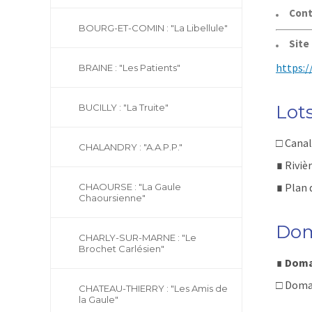
Cont
BOURG-ET-COMIN : "La Libellule"
Site
https:
BRAINE : "Les Patients"
Lot
BUCILLY : "La Truite"
□
Canal 
CHALANDRY : "A.A.P.P."
∎
Rivièr
∎
Plan 
CHAOURSE : "La Gaule
Chaoursienne"
Dom
CHARLY-SUR-MARNE : "Le
Brochet Carlésien"
∎
Domai
□ Doma
CHATEAU-THIERRY : "Les Amis de
la Gaule"