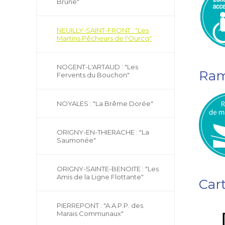
Brune"
NEUILLY-SAINT-FRONT : "Les
Martins Pêcheurs de l'Ourcq"
NOGENT-L'ARTAUD : "Les
Ram
Fervents du Bouchon"
NOYALES : "La Brême Dorée"
ORIGNY-EN-THIERACHE : "La
Saumonée"
ORIGNY-SAINTE-BENOITE : "Les
Amis de la Ligne Flottante"
Car
PIERREPONT : "A.A.P.P. des
Marais Communaux"