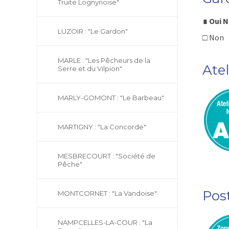
Truite Lognynoise"
∎ Oui 
LUZOIR : "Le Gardon"
□ Non
MARLE : "Les Pêcheurs de la
Ate
Serre et du Vilpion"
MARLY-GOMONT : "Le Barbeau"
MARTIGNY : "La Concorde"
MESBRECOURT : "Société de
Pêche"
Pos
MONTCORNET : "La Vandoise"
NAMPCELLES-LA-COUR : "La