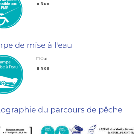
∎
Non
pe de mise à l'eau
□ Oui
∎
Non
tographie du parcours de pêche