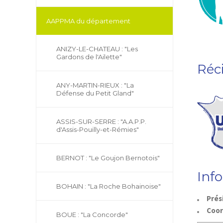
AAPPMA du département
ANIZY-LE-CHATEAU : "Les
Gardons de l'Ailette"
Réc
ANY-MARTIN-RIEUX : "La
Défense du Petit Gland"
ASSIS-SUR-SERRE : "A.A.P.P.
d'Assis-Pouilly-et-Rémies"
BERNOT : "Le Goujon Bernotois"
Inf
BOHAIN : "La Roche Bohainoise"
Prés
Coo
BOUE : "La Concorde"