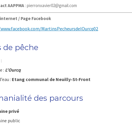
act AAPPMA
:
pierronxavier02@gmail.com
 internet / Page Facebook
//www.facebook.com/MartinsPecheursdelOurcq02
s de pêche
:
e :
L'Ourcq
d’eau :
Etang communal de Neuilly-St-Front
anialité des parcours
ne priv
é
ine public