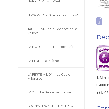
HARY : "L'Arc-En-Ciel"
HIRSON : "Le Goujon Hirsonnais"
JAULGONNE : "Le Brochet de la
Vallée"
Dép
LA BOUTEILLE : "La Protectrice"
LA FERE : "La Brême"
LA FERTE MILON : "La Gaule
1, Chem
Milonaise"
02000
LAON : "La Gaule Laonnoise"
Tél.
: 03
LOGNY-LES-AUBENTON : "La
Gar