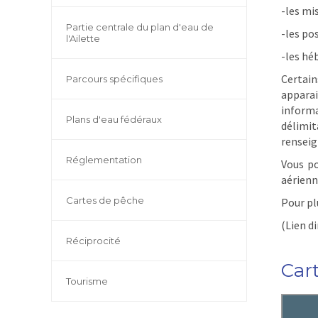
-les mis
Partie centrale du plan d'eau de
-les po
l'Ailette
-les hé
Certain
Parcours spécifiques
apparai
informa
Plans d'eau fédéraux
délimi
renseig
Réglementation
Vous po
aérienn
Cartes de pêche
Pour plu
(Lien di
Réciprocité
Car
Tourisme