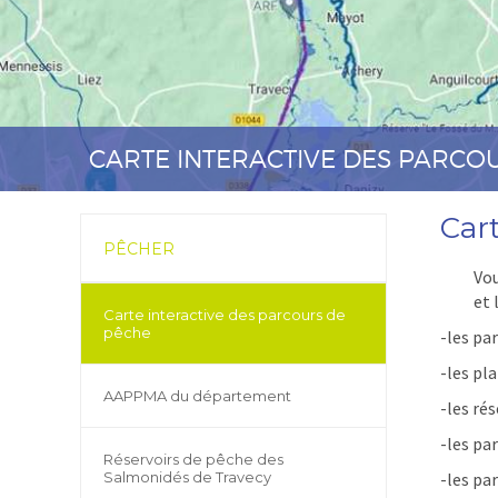
CARTE INTERACTIVE DES PARCO
Car
PÊCHER
Vou
et 
Carte interactive des parcours de
pêche
-les pa
-les pl
AAPPMA du département
-les ré
-les par
Réservoirs de pêche des
Salmonidés de Travecy
-les par