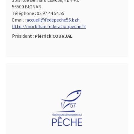
3bis Rue Bernard L&#039,HERIAU
56500 BIGNAN
Téléphone :
02 97 44 54 55
Email :
accueil@fedepeche56.bzh
http://morbihan.federationpeche.fr
Président :
Pierrick COURJAL