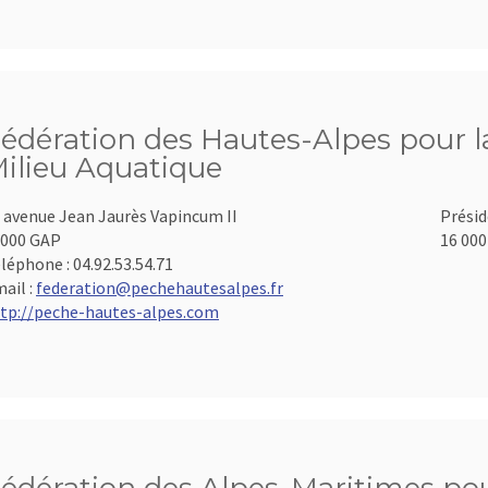
édération des Hautes-Alpes pour la
ilieu Aquatique
 avenue Jean Jaurès Vapincum II
Présid
000 GAP
16 000
léphone :
04.92.53.54.71
ail :
federation@pechehautesalpes.fr
tp://peche-hautes-alpes.com