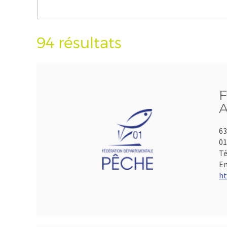
94 résultats
F
A
63
01
Té
Em
ht