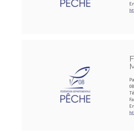
Em
ht
F
M
Pa
0
Té
Fa
Em
ht