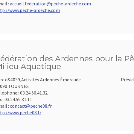
ail :
accueil.federation@peche-ardeche.com
tp://www.peche-ardeche.com
édération des Ardennes pour la Pê
ilieu Aquatique
rc d&#039,Activités Ardennes Émeraude
Présid
8090 TOURNES
léphone :
03.24.56.41.32
x :
03.24.59.31.11
ail :
contact@peche08.fr
tp://www.peche08.fr