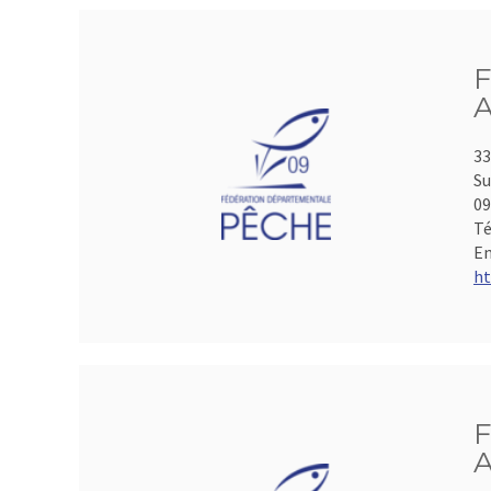
F
A
33
Su
0
Té
Em
ht
F
A