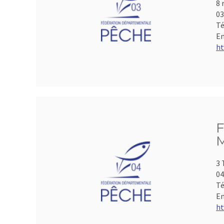
8 
0
Té
Em
ht
F
M
3 
04
Té
Em
ht