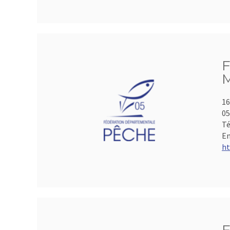
F
M
16
05
Té
Em
ht