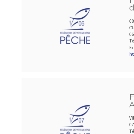
F
d
68
Cl
06
Té
Em
ht
F
A
Vi
07
Té