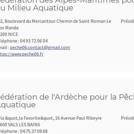
édération des Alpes-Maritimes pour
u Milieu Aquatique
2, Boulevard du Mercantour Chemin de Saint Roman Le
Présid
os Manda
200 NICE
léphone :
04 93 72 06 04
ail :
peche06.contact@gmail.com
tps://www.peche06.fr
édération de l'Ardèche pour la Pêch
quatique
lla &quot,la Favorite&quot, 16 Avenue Paul Ribeyre
Présid
600 VALS LES BAINS
léphone :
04.75.37.09.68