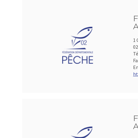
F
A
1 
0
Té
Fa
Em
ht
F
A